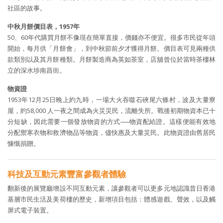
社區的故事。
中秋月餅價目表，1957年
50、60年代購買月餅不像現在簡單直接，價錢亦不便宜。很多市民從年頭
開始，每月供「月餅會」，到中秋節前夕才獲得月餅。價目表可見兩種供
款類別以及其月餅種類。月餅製造商為英如茶室，店舖曾位於當時茶樓林
立的深水埗南昌街。
物資證
1953年12月25日晚上約九時，一場大火吞噬石硤尾六條村，波及大量寮
屋，約58,000 人一夜之間成為火災災民，流離失所。戰後初期物資本已十
分短缺，因此需要一個發放物資的方式──物資配給證。這樣便能有效地
分配禦寒衣物和救濟物品等物資，儘快惠及大量災民。此物資證由舊居民
慷慨捐贈。
科技及互動元素豐富參觀者體驗
翻新後的展覽廳增設不同互動元素，讓參觀者可以更多元地認識昔日香港
基層市民生活及美荷樓的歷史，新增項目包括：體感遊戲、聲效，以及觸
屏式電子裝置。