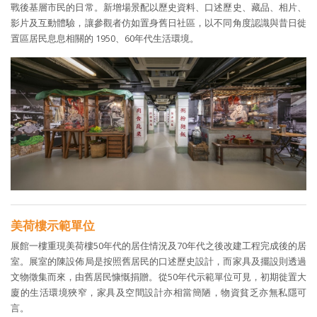
戰後基層市民的日常。新增場景配以歷史資料、口述歷史、藏品、相片、
影片及互動體驗，讓參觀者仿如置身舊日社區，以不同角度認識與昔日徙
置區居民息息相關的 1950、60年代生活環境。
美荷樓示範單位
展館一樓重現美荷樓50年代的居住情況及70年代之後改建工程完成後的居
室。展室的陳設佈局是按照舊居民的口述歷史設計，而家具及擺設則透過
文物徵集而來，由舊居民慷慨捐贈。從50年代示範單位可見，初期徙置大
廈的生活環境狹窄，家具及空間設計亦相當簡陋，物資貧乏亦無私隱可
言。