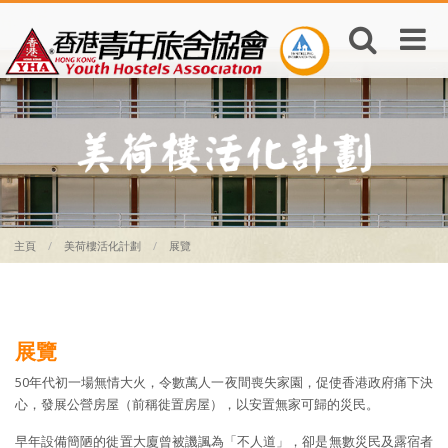
主頁
美荷樓活化計劃
展覽
展覽
50年代初一場無情大火，令數萬人一夜間喪失家園，促使香港政府痛下決
心，發展公營房屋（前稱徙置房屋），以安置無家可歸的災民。
早年設備簡陋的徙置大廈曾被譏諷為「不人道」，卻是無數災民及露宿者