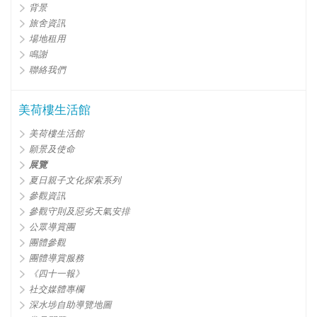
背景
旅舍資訊
場地租用
鳴謝
聯絡我們
美荷樓生活館
美荷樓生活館
願景及使命
展覽
夏日親子文化探索系列
參觀資訊
參觀守則及惡劣天氣安排
公眾導賞團
團體參觀
團體導賞服務
《四十一報》
社交媒體專欄
深水埗自助導覽地圖