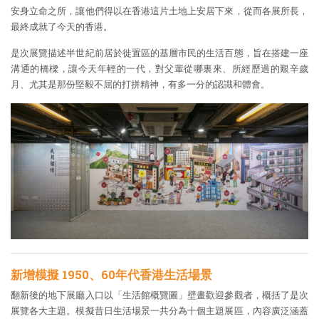
安身立命之所，讓他們得以在香港這片土地上安居下來，從而各展所長，
最終成就了今天的香港。
是次展覽描述半世紀前居於徙置區的基層市民的生活百態，旨在搭建一座
溝通的橋樑，讓今天年輕的一代，對父輩從哪裏來、所經歷過的艱辛歲
月、尤其是那份堅毅不屈的打拼精神，有多一分的認識和體會。
新增模擬 1950、60年代香港生活場景
翻新後的地下展廳入口以「生活館概覽圖」壁畫歡迎參觀者，概括了是次
展覽各大主題。模擬昔日生活場景一共分為十個主題展區，內容廣泛涵蓋