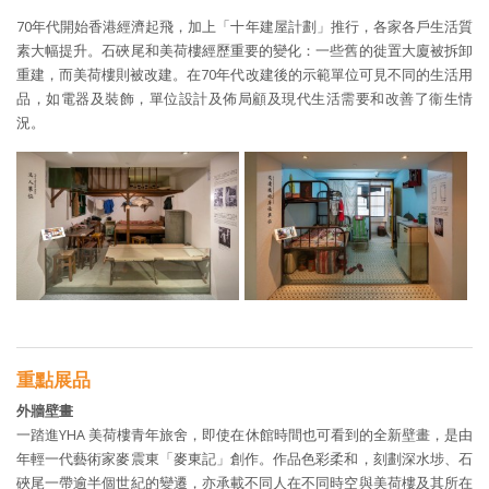
70年代開始香港經濟起飛，加上「十年建屋計劃」推行，各家各戶生活質
素大幅提升。石硤尾和美荷樓經歷重要的變化：一些舊的徙置大廈被拆卸
重建，而美荷樓則被改建。在70年代改建後的示範單位可見不同的生活用
品，如電器及裝飾，單位設計及佈局顧及現代生活需要和改善了衞生情
況。
重點展品
外牆壁畫
一踏進YHA 美荷樓青年旅舍，即使在休館時間也可看到的全新壁畫，是由
年輕一代藝術家麥震東「麥東記」創作。作品色彩柔和，刻劃深水埗、石
硤尾一帶逾半個世紀的變遷，亦承載不同人在不同時空與美荷樓及其所在