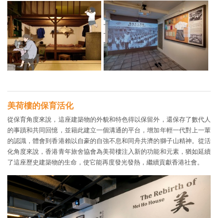
美荷樓的保育活化
從保育角度來說，這座建築物的外貌和特色得以保留外，還保存了數代人
的事蹟和共同回憶，並籍此建立一個溝通的平台，增加年輕一代對上一輩
的認識，體會到香港賴以自豪的自強不息和同舟共濟的獅子山精神。從活
化角度來說，香港青年旅舍協會為美荷樓注入新的功能和元素，猶如延續
了這座歷史建築物的生命，使它能再度發光發熱，繼續貢獻香港社會。