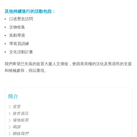
其他持續進行的活動包括：
口述歷史訪問
文物收集
策劃導賞
導賞員訓練
文化活動計畫
我們希望已失落的徙置大廈人文價值，會因美荷樓的活化及舊居民的支援
和積極參與，得以重現。
簡介
背景
旅舍資訊
場地租用
鳴謝
聯絡我們