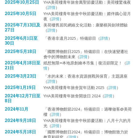
2025年10月25日
YHA美荷樓青年旅舍萬聖節慶活動：美荷樓驚魂夜
（
詳情
）
2025年10月5日
YHA美荷樓青年旅舍中秋節慶活動：嫦伴娥心迎月
夜（
詳情
）
2025年7月13日及
美荷樓舊居民網絡文化活動：康樂棋與劍球體驗
27日
（
詳情
）
2025年6月1日至
「香港非遺月2025」特備節目（
詳情
）
30日
2025年5月18日
「國際博物館日2025」特備節目：在快速變遷社
會中的博物館未來（
詳情
）
2025年4月18日至
紙想無限∞本地原創繪本市集｜復活節限定！（
詳
21日
情
）
2025年3月23日
「水的未來：香港水資源挑戰與保育」主題講座
（
詳情
）
2025年1月19日
YHA美荷樓青年旅舍賀年活動 2025（
詳情
）
2024年12月7日至
YHA美荷樓青年旅舍開放日 2024（
詳情
）
8日
2024年11月
「香港博物館節2024」特備節目：過嚟做客@美荷
樓（
詳情
）
2024年9月18日
YHA美荷樓青年旅舍中秋節慶活動：八月十六的月
光（
詳情
）
2024年5月18日
「國際博物館日2024」特備節目：博物館致力於
教育和研究 （
詳情
）