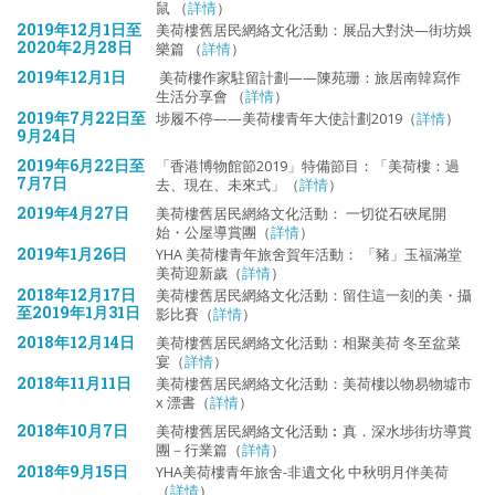
鼠 （
詳情
）
2019年12月1日至
美荷樓舊居民網絡文化活動：展品大對決—街坊娛
2020年2月28日
樂篇 （
詳情
）
2019年12月1日
美荷樓作家駐留計劃——陳苑珊：旅居南韓寫作
生活分享會 （
詳情
）
2019年7月22日至
埗履不停——美荷樓青年大使計劃2019（
詳情
）
9月24日
2019年6月22日至
「香港博物館節2019」特備節目：「美荷樓：過
7月7日
去、現在、未來式」（
詳情
）
2019年4月27日
美荷樓舊居民網絡文化活動： 一切從石硤尾開
始・公屋導賞團（
詳情
）
2019年1月26日
YHA 美荷樓青年旅舍賀年活動： 「豬」玉福滿堂
美荷迎新歲（
詳情
）
2018年12月17日
美荷樓舊居民網絡文化活動：留住這一刻的美・攝
至2019年1月31日
影比賽（
詳情
）
2018年12月14日
美荷樓舊居民網絡文化活動：相聚美荷 冬至盆菜
宴（
詳情
）
2018年11月11日
美荷樓舊居民網絡文化活動：美荷樓以物易物墟市
x 漂書（
詳情
）
2018年10月7日
美荷樓舊居民網絡文化活動︰真．深水埗街坊導賞
團－行業篇（
詳情
）
2018年9月15日
YHA美荷樓青年旅舍-非遺文化 中秋明月伴美荷
（
詳情
）