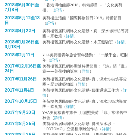
2018年6月30日至
「香港博物館節2018」特備節目 －「文化美荷
7月8日
樓」（
詳情
）
2018年5月12至13
美荷樓生活館「國際博物館日2018」特備節目
日
（
詳情
）
2018年4月22日
美荷樓舊居民網絡文化活動︰真．深水埗街坊導賞
團－宗教篇（
詳情
）
2018年1月26日至
美荷樓舊居民網絡文化活動︰木工體驗班（
詳情
）
3月18日
2018年2月11日
YHA美荷樓青年旅舍賀年活動：「一紙千金」旺財
年（
詳情
）
2017年12月16日至
美荷樓舊居民網絡聖誕特備節目︰「詩」情「畫」
24日
意——美荷樓的誕生（
詳情
）
2017年11月26日
美荷樓舊居民網絡文化活動- 真．深水埗街坊導賞
團－歷史建築物篇（
詳情
）
2017年11月4日
美荷樓舊居民網絡文化活動- 藝術通達工作坊（
詳
情
）
2017年10月15日
美荷樓舊居民網絡文化活動- 真．深水埗街坊導賞
團－飲食篇（
詳情
）
2017年9月30日
YHA美荷樓青年旅舍- 月滿照美荷 「非」常懷舊中
秋會（
詳情
）
2017年8月26日
美荷樓舊居民網絡文化活動- 拼出深水埗 －
「FOTOMO」立體相浮雕創作坊（
詳情
）
2017年8月25日
美荷樓舊居民網絡文化活動- 《勵德年記》放映會