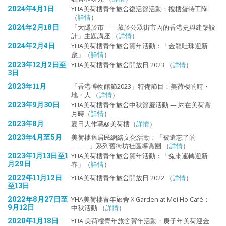
2024年4月1日
YHA美荷樓青年旅舍復活節活動：搜樓蛋特工隊
（
詳情
）
2024年2月18日
「大隱於市——藏於公眾街市內的香港史與建築設
計」主題講座 （
詳情
）
2024年2月4日
YHA美荷樓青年旅舍賀年活動：「金龍吐珠迎新
歲」（
詳情
）
2023年12月2日至
YHA美荷樓青年旅舍開放日 2023 （
詳情
）
3日
2023年11月
「香港博物館節2023」特備節目：美荷樓的時・
地・人 （
詳情
）
2023年9月
30日
YHA美荷樓青年旅舍中秋節慶活動 — 約在美荷賞
月時（
詳情
）
2023年8月
夏日大作戰@美荷樓（
詳情
）
2023年4月
至5月
美荷樓舊居民網絡文化活動：「被遺忘了的
______」系列舊街坊社區導賞團 （
詳情
）
2023年1月13日
至1
YHA美荷樓青年旅舍賀年活動：「兔來運轉迎新
月29日
春」（
詳情
）
2022年11月12日
YHA美荷樓青年旅舍開放日 2022 （
詳情
）
至13日
2022年8月27日
至
YHA美荷樓青年旅舍 X Garden at Mei Ho Café：
9月12日
中秋活動 （
詳情
）
2020年1月18日
YHA 美荷樓青年旅舍賀年活動：庚子年美荷迎金