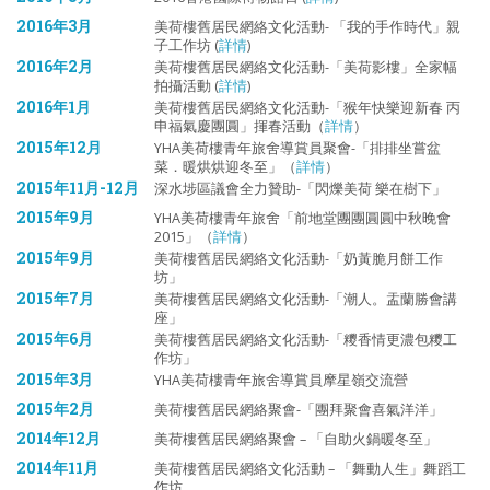
2016年3月
美荷樓舊居民網絡文化活動- 「我的手作時代」親
子工作坊 (
詳情
)
2016年2月
美荷樓舊居民網絡文化活動-「美荷影樓」全家幅
拍攝活動 (
詳情
)
2016年1月
美荷樓舊居民網絡文化活動-「猴年快樂迎新春 丙
申福氣慶團圓」揮春活動（
詳情
）
2015年12月
YHA美荷樓青年旅舍導賞員聚會-「排排坐嘗盆
菜．暖烘烘迎冬至」（
詳情
）
2015年11月-12月
深水埗區議會全力贊助-「閃爍美荷 樂在樹下」
2015年9月
YHA美荷樓青年旅舍「前地堂團團圓圓中秋晚會
2015」（
詳情
）
2015年9月
美荷樓舊居民網絡文化活動-「奶黃脆月餅工作
坊」
2015年7月
美荷樓舊居民網絡文化活動-「潮人。盂蘭勝會講
座」
2015年6月
美荷樓舊居民網絡文化活動-「糭香情更濃包糭工
作坊」
2015年3月
YHA美荷樓青年旅舍導賞員摩星嶺交流營
2015年2月
美荷樓舊居民網絡聚會-「團拜聚會喜氣洋洋」
2014年12月
美荷樓舊居民網絡聚會 – 「自助火鍋暖冬至」
2014年11月
美荷樓舊居民網絡文化活動 – 「舞動人生」舞蹈工
作坊