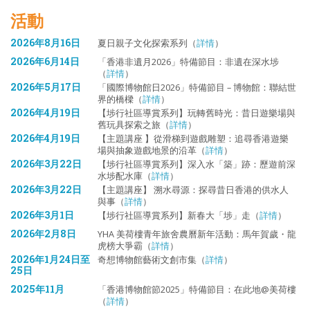
活動
2026年8月16日
夏日親子文化探索系列（
詳情
）
2026年6月14日
「香港非遺月2026」特備節目：非遺在深水埗
（
詳情
）
2026年5月17日
「國際博物館日2026」特備節目 – 博物館：聯結世
界的橋樑（
詳情
）
2026年4月19日
【埗行社區導賞系列】玩轉舊時光：昔日遊樂場與
舊玩具探索之旅（
詳情
）
2026年4月19日
【主題講座 】從滑梯到遊戲雕塑：追尋香港遊樂
場與抽象遊戲地景的沿革（
詳情
）
2026年3月22日
【埗行社區導賞系列】深入水「築」跡：歷遊前深
水埗配水庫（
詳情
）
2026年3月22日
【主題講座】 溯水尋源：探尋昔日香港的供水人
與事（
詳情
）
2026年3月1日
【埗行社區導賞系列】新春大「埗」走（
詳情
）
2026年2月8日
YHA 美荷樓青年旅舍農曆新年活動：馬年賀歲・龍
虎榜大爭霸（
詳情
）
2026年1月24日至
奇想博物館藝術文創市集（
詳情
）
25日
2025年11月
「香港博物館節2025」特備節目：在此地@美荷樓
（
詳情
）