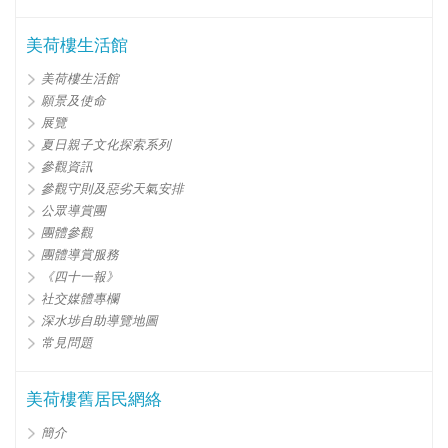
美荷樓生活館
美荷樓生活館
願景及使命
展覽
夏日親子文化探索系列
參觀資訊
參觀守則及惡劣天氣安排
公眾導賞團
團體參觀
團體導賞服務
《四十一報》
社交媒體專欄
深水埗自助導覽地圖
常見問題
美荷樓舊居民網絡
簡介