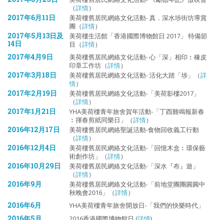
（
詳情
）
2017年6月11日
美荷樓舊居民網絡文化活動- 真．深水埗街坊導賞
團（
詳情
）
2017年5月13日及
美荷樓生活館「香港國際博物館日 2017」 特備節
14日
目（
詳情
）
2017年4月9日
美荷樓舊居民網絡文化活動- 心「深」相印︰橡皮
印章工作坊（
詳情
）
2017年3月18日
美荷樓舊居民網絡文化活動- 活化大踏「埗」（
詳
情
）
2017年2月19日
美荷樓舊居民網絡文化活動-「美荷影樓2017」
（
詳情
）
2017年1月21日
YHA美荷樓青年旅舍賀年活動-「丁酉雞鳴報新春
︰揮春剪紙同樂日」（
詳情
）
2016年12月17日
美荷樓舊居民網絡聖誕活動-食物回收義工行動
（
詳情
）
2016年12月4日
美荷樓舊居民網絡文化活動-「回憶木盒︰環保藝
術創作坊」（
詳情
）
2016年10月29日
美荷樓舊居民網絡文化活動-「深水『布』遊」
（
詳情
）
2016年9月
美荷樓舊居民網絡文化活動-「前地堂團團圓圓中
秋晚會2016」（
詳情
）
2016年6月
YHA美荷樓青年旅舍開放日-「我們的快樂時代」
2016年5月
2016香港國際博物館日 (
詳情
)