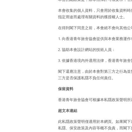
本會收集的個人資料，只會用於收集資料時
指定用途而處理有關資料的獲授權人士。
在得到閣下同意之前，本會絕不會向其他公
1. 向香港青年旅舍協會提供與本會業務運
2. 協助本會設計網站的技術人員﹔
3. 依據香港境內外適用法律，香港青年旅
閣下還應注意，由於本會對第三方之行為並
三方是否保護私隱不負任何責任。
保留資料
香港青年旅舍協會可根據本私隱政策聲明所
超文本連結
此私隱政策聲明僅適用於本網頁。如果閣下
私隱、保安政策及內容等概不負責，而閣下