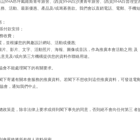
山)YHA昂坪戴維斯青年旅舍、(西貢)YHA白沙澳青年旅舍、(西貢)YHA白普理
之服務、活動、最新優惠、產品及/或籌募善款。我們會以直銷電話、電郵、手機
惠；
支賬付款安排；
服務收費；
質，並根據您的興趣設計網站、活動或優惠;
圖片、影片、文字、活動照片、海報、圖像或音訊，作為推廣本會活動之用; 及
收集意見及/或向第三方機構提供您的資料作聯絡用途。
協會不能處理閣下的有關要求。
閣下寄遞有關本會服務的推廣資料。若閣下不想收到這些推廣資料，可發送電
舍協會，通知我們中止。
總政策是，除非法律上要求或得到閣下事先的同意，否則絕不會向任何第三 者
則會嚴格將所有個人資料保密。