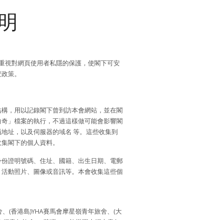
明
分重視對網頁使用者私隱的保護，使閣下可安
安政策。
結構，用以記錄閣下曾到訪本會網站，並在閣
曲奇」檔案的執行，不過這樣做可能會影響閣
地址，以及伺服器的域名 等。這些收集到
收集閣下的個人資料。
身份證明號碼、住址、國籍、出生日期、電郵
、活動照片、圖像或音訊等。本會收集這些個
(香港島)YHA賽馬會摩星嶺青年旅舍、(大