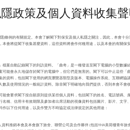
私隱政策及個人資料收集聲
私隱)條例的有關規定。本會了解閣下對保安及個人私隱之關注，因此，本會十
，本會將從閣下收集甚麼資料，這些資料將會作何種用途，以及本會的有關保
」檔案自動記錄閣下的到訪資料。「曲奇」是一種發送至閣下電腦的小型數據
案可能會永久地儲存於閣下的電腦中，但它們是無害的。閣下可以中止這些「
集的資料，包括閣下使用的網頁瀏覽器類型及版本、電腦操作系統、互聯網協議
人數及使用情況的一般統計資料。除非閣下明確地向我們提供，否則本會不會
可能會要求閣下按自願原則提供某些個人資料，包括閣下的姓名、電話號碼、
行名稱、信用卡有效期限及參加者出席活動的視像資料包括圖片、影片、文字
料作以下任何用途，以及作雙方不時協定或法律規定的其他用途：
資料推銷本會及本會旗下旅舍、聯營公司及合作夥伴 (包括YHA美荷樓青年旅舍、