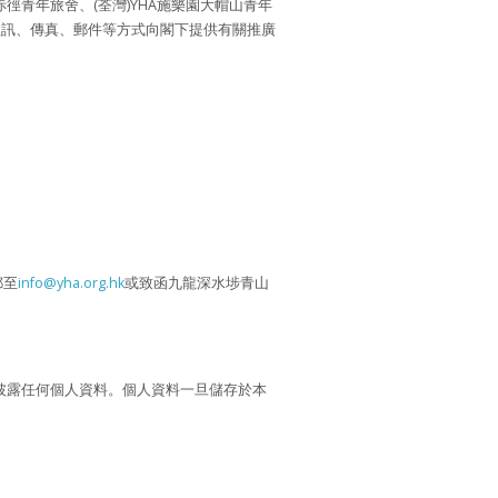
堂赤徑青年旅舍、(荃灣)YHA施樂園大帽山青年
短訊、傳真、郵件等方式向閣下提供有關推廣
郵至
info@yha.org.hk
或致函九龍深水埗青山
披露任何個人資料。個人資料一旦儲存於本