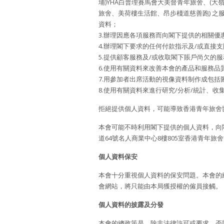
埔)YHA白普理賽馬會大美督青年旅舍、(大嶺
旅舍、美荷樓生活館、昂步棧道慈善跑) 
資料；
3.辦理因應各項服務而向閣下提供的相關優
4.辦理閣下要求的任何付款指示及/或直接
5.提供顧客服務及/或收取閣下賬戶尚欠的
6.使用有關資料來改善本會的產品和服務品
7.用參加者出席活動的視像資料制作成包括
8.使用有關資料來進行研究/分析/統計、
拒絕提供個人資料，可能導致香港青年旅舍
本會可能不時利用閣下提供的個人資料，向
道64號名人商業中心8樓805室香港青年旅
個人資料保安
本會十分重視個人資料的保安問題。本會的
會網站，將只能由本局獲授權的僱員接觸。
個人資料的披露及分發
本會的總政策是，除非法律許可或要求，否