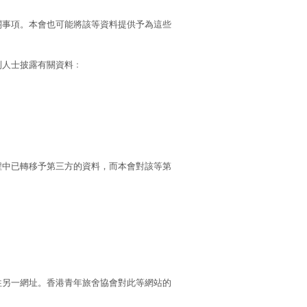
關事項。本會也可能將該等資料提供予為這些
列人士披露有關資料﹕
程中已轉移予第三方的資料，而本會對該等第
往另一網址。香港青年旅舍協會對此等網站的