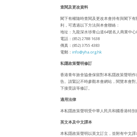
查閱及更改資料
閣下有權隨時查閱及更改本會持有與閣下有
利，可透過以下方法與本會聯絡：
地址：九龍深水埗青山道64號名人商業中心8
電話：(852) 2788 1638
傳真：(852) 3755 4383
電郵：
info@yha.org.hk
私隱政策聲明修訂
香港青年旅舍協會保留對本私隱政策聲明作
告。請緊記不時參觀本會網站，閱覽本會對
下接受該等修訂。
適用法律
本私隱政策聲明受中華人民共和國香港特別
英文本及中文譯本
本私隱政策聲明以英文訂立，並附有中文譯