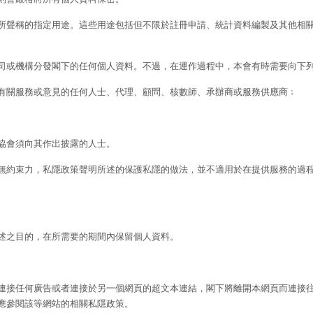
所聲稱的指定用途。這些用途包括但不限於註冊申請、統計資料編製及其他相
司或機構分發閣下的任何個人資料。不過，在運作過程中，本會有時需要向下
作有關服務或意見的任何人士、代理、顧問、核數師、承辦商或服務供應商﹔
舍協會須向其作出披露的人士。
無約束力，私隱政策聲明所述的保護私隱的做法，並不適用於在提供服務的過
述之目的，在所需要的期間內保留個人資料。
連接任何廣告或者連接於另一個網頁的超文本連結，閣下將離開本網頁而連接
應參閱該等網站的相關私隱政策。