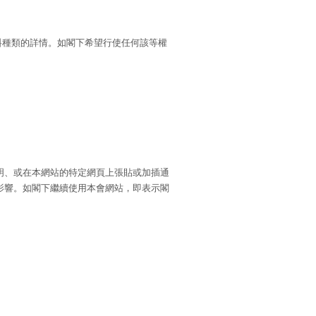
料種類的詳情。如閣下希望行使任何該等權
明、或在本網站的特定網頁上張貼或加插通
影響。如閣下繼續使用本會網站，即表示閣