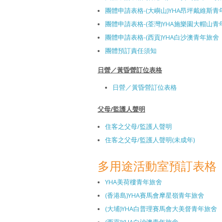
團體申請表格-(大嶼山)YHA昂坪戴維斯青
團體申請表格-(荃灣)YHA施樂園大帽山青
團體申請表格-(西貢)YHA白沙澳青年旅舍
團體預訂責任須知
日營／黃昏營訂位表格
日營／黃昏營訂位表格
父母/監護人聲明
住客之父母/監護人聲明
住客之父母/監護人聲明(未成年)
多用途活動室預訂表格
YHA美荷樓青年旅舍
(香港島)YHA賽馬會摩星嶺青年旅舍
(大埔)YHA白普理賽馬會大美督青年旅舍