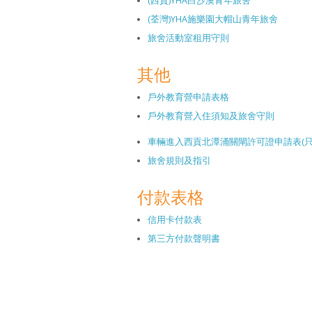
(西貢)YHA白沙澳青年旅舍
(荃灣)YHA施樂園大帽山青年旅舍
旅舍活動室租用守則
其他
戶外教育營申請表格
戶外教育營入住須知及旅舍守則
車輛進入西貢北潭涌關閘許可證申請表(只
旅舍規則及指引
付款表格
信用卡付款表
第三方付款聲明書