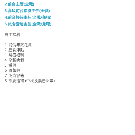
2.前台主管(全職)
3.高級前台接待主任(全職)
4.
前台接待主任(全職/兼職)
5.旅舍營運舍監(全職/
兼職
)
員工福利

1. 酌情年終花紅

2. 膳食津貼

3. 醫療福利

4. 全薪病假

5. 婚假

6. 恩卹假

7. 免費會籍

8. 節慶禮物 (中秋及農曆新年)