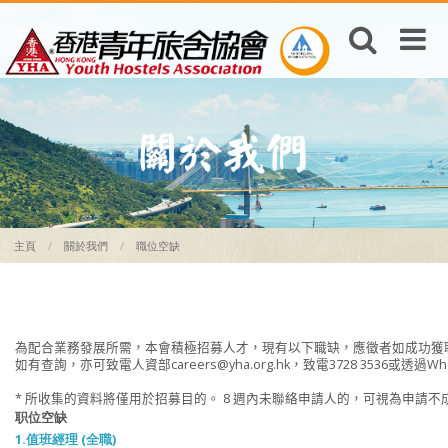
主頁
關於我們
職位空缺
為配合業務發展所需，本會積極招募人才，現有以下職缺，應徵者如成功獲聘
如有查詢，亦可致電人資部
careers@yha.org.hk
，致電3728 3536或透過What
职位空缺
1.值班經理 (全職)