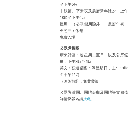
至下午6時
中秋節、平安夜及農曆新年除夕：上午
10時至下午4時
星期一（公眾假期除外）、農曆年初一
至初三：休館
免費入場
公眾導賞團
廣東話團：逢星期二至日，以及公眾假
期，下午3時至4時
英文 / 普通話團：隔星期日，上午11時
至中午12時
（無須預約，免費參加）
公眾導賞團、團體參觀及團體導賞服務
詳情及報名請
按此
。