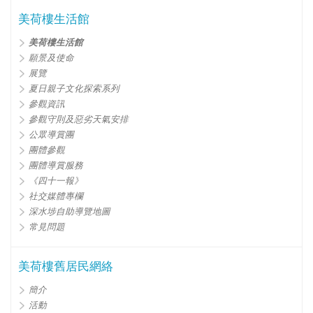
美荷樓生活館
美荷樓生活館
願景及使命
展覽
夏日親子文化探索系列
參觀資訊
參觀守則及惡劣天氣安排
公眾導賞團
團體參觀
團體導賞服務
《四十一報》
社交媒體專欄
深水埗自助導覽地圖
常見問題
美荷樓舊居民網絡
簡介
活動