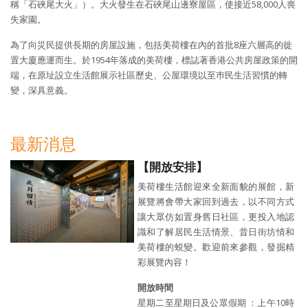
稱「石硤尾大火」）。大火發生在石硤尾山邊寮屋區，使接近58,000人喪
失家園。
為了向災民提供長期的房屋設施，包括美荷樓在內的首批8座六層高的徙
置大廈應運而生。於1954年落成的美荷樓，標誌著香港公共房屋政策的開
端，在原址設立生活館展示社區歷史、公屋環境以至巿民生活習慣的轉
變，深具意義。
最新消息
【開放安排】
美荷樓生活館迎來全新面貌的展館，新
展覽將會帶大家回到過去，以不同方式
讓大眾仿如置身舊日社區，更投入地認
識和了解居民生活情景、昔日街坊情和
美荷樓的蜕變。歡迎前來參觀，發掘精
彩展覽內容！
開放時間
星期二至星期日及公眾假期 ：上午10時