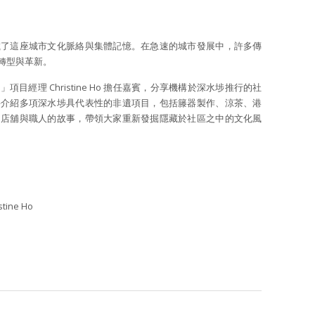
載了這座城市文化脈絡與集體記憶。在急速的城市發展中，許多傳
轉型與革新。
經理 Christine Ho 擔任嘉賓，分享機構於深水埗推行的社
將介紹多項深水埗具代表性的非遺項目，包括籐器製作、涼茶、港
中店舖與職人的故事，帶領大家重新發掘隱藏於社區之中的文化風
ne Ho