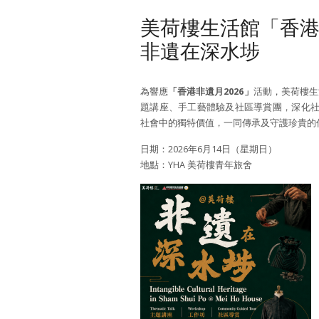
美荷樓生活館「香港
非遺在深水埗
為響應
「香港非遺月2026」
活動，美荷樓生
題講座、手工藝體驗及社區導賞團，深化
社會中的獨特價值，一同傳承及守護珍貴的
日期：2026年6月14日（星期日）
地點：YHA 美荷樓青年旅舍