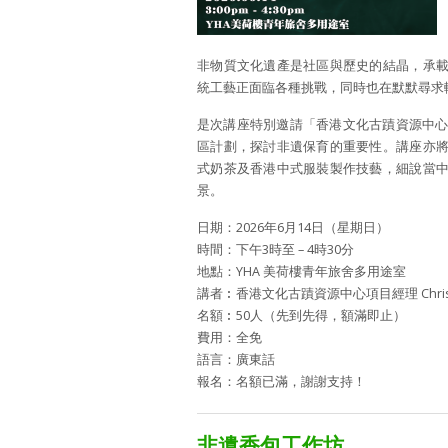
非物質文化遺產是社區與歷史的結晶，承
統工藝正面臨各種挑戰，同時也在默默尋求
是次講座特別邀請「香港文化古蹟資源中心」項目
區計劃，探討非遺保育的重要性。講座亦
式奶茶及香港中式服裝製作技藝，細說當
景。
日期：2026年6月14日（星期日）
時間：下午3時至 – 4時30分
地點：YHA 美荷樓青年旅舍多用途室
講者︰香港文化古蹟資源中心項目經理 Christi
名額︰50人（先到先得，額滿即止）
費用：全免
語言：廣東話
報名：名額已滿，謝謝支持！
非遺香包工作坊