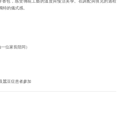
作香包，感受傳統工藝的溫度與慢活美學。在調配與填充的過程
獨特的儀式感。
由一位家長陪同）
及蠶豆症患者參加