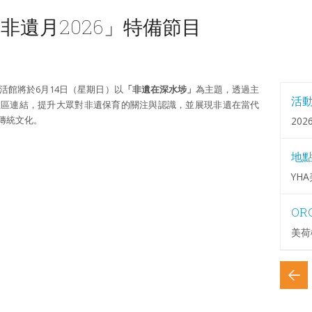
非遺月2026」特備節目
活館將於6月14日（星期日）以
「非遺在深水埗」
為主題，透過主
活
社區連結，提升大眾對非遺保育的關注與認識，並展現非遺在當代
傳統文化。
2026
地
YH
OR
美荷