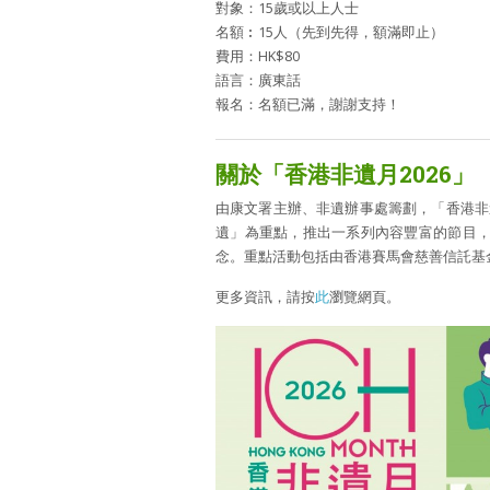
對象：15歲或以上人士
名額︰15人（先到先得，額滿即止）
費用：HK$80
語言：廣東話
報名：名額已滿，謝謝支持！
關於「香港非遺月2026」
由康文署主辦、非遺辦事處籌劃，「香港非遺
遺」為重點，推出一系列內容豐富的節目
念。重點活動包括由香港賽馬會慈善信託基
更多資訊，請按
此
瀏覽網頁。