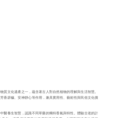
非物質文化遺產之一，蘊含著古人對自然植物的理解與生活智慧。
、芳香辟穢、安神靜心等作用，兼具實用性、藝術性與民俗文化價
與中醫養生智慧，認識不同草藥的獨特香氣與特性。體驗古老的計