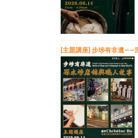
[主題講座] 步埗有非遺—