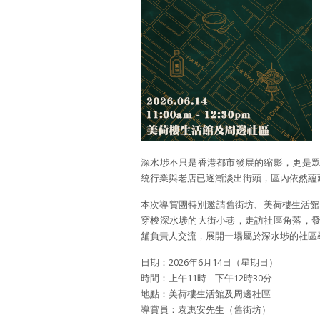
深水埗不只是香港都市發展的縮影，更是
統行業與老店已逐漸淡出街頭，區內依然蘊
本次導賞團特別邀請舊街坊、美荷樓生活館資
穿梭深水埗的大街小巷，走訪社區角落，
舖負責人交流，展開一場屬於深水埗的社區
日期：2026年6月14日（星期日）
時間：上午11時 – 下午12時30分
地點：美荷樓生活館及周邊社區
導賞員：袁惠安先生（舊街坊）