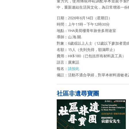
量方式，使用傳統秤砣調配草本並親手製
中，重新連結生活與文化，為日常增添一份
日期：2026年6月14日（星期日）
時間：上午11時 – 下午12時30分
地點：YHA美荷樓青年旅舍多用途室
導師︰山.海.關.
對象：6歲或以上人士（12歲以下參加者需
名額︰15人（先到先得，額滿即止）
費用：HK$180（已包括所有材料及工具）
語言：廣東話
報名：
請按此
備註：活動不適合孕婦，對草本材料過敏者
社區非遺尋寶團