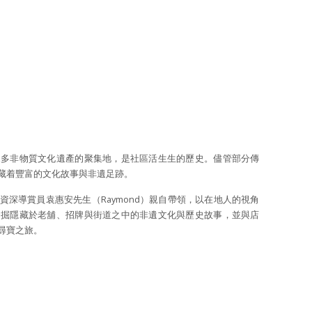
眾多非物質文化遺產的聚集地，是社區活生生的歷史。儘管部分傳
藏着豐富的文化故事與非遺足跡。
深導賞員袁惠安先生（Raymond）親自帶領，以在地人的視角
發掘隱藏於老舖、招牌與街道之中的非遺文化與歷史故事，並與店
尋寶之旅。