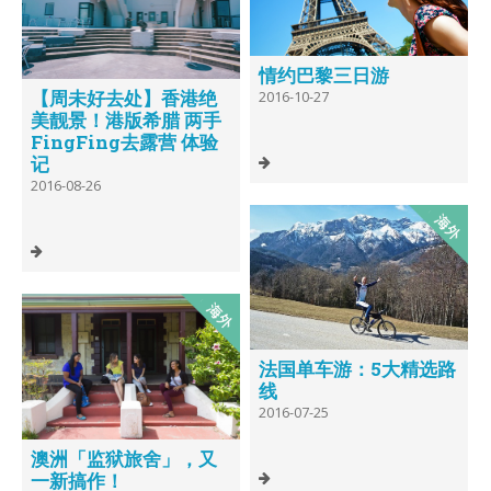
情约巴黎三日游
【周未好去处】香港绝
2016-10-27
美靓景！港版希腊 两手
FingFing去露营 体验
记
2016-08-26
法国单车游：5大精选路
线
2016-07-25
澳洲「监狱旅舍」，又
一新搞作！