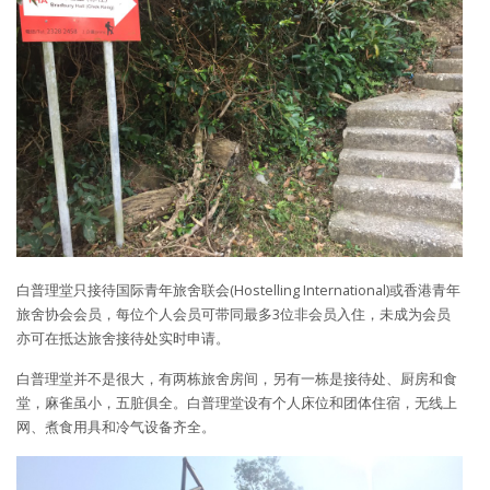
白普理堂只接待国际青年旅舍联会(Hostelling International)或香港青年
旅舍协会会员，每位个人会员可带同最多3位非会员入住，未成为会员
亦可在抵达旅舍接待处实时申请。
白普理堂并不是很大，有两栋旅舍房间，另有一栋是接待处、厨房和食
堂，麻雀虽小，五脏俱全。白普理堂设有个人床位和团体住宿，无线上
网、煮食用具和冷气设备齐全。