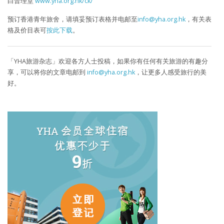
白普理堂
www.yha.org.hk/ck/
预订香港青年旅舍，请填妥预订表格并电邮至
info@yha.org.hk
，有关表
格及价目表可
按此下载
。
「YHA旅游杂志」欢迎各方人士投稿，如果你有任何有关旅游的有趣分
享，可以将你的文章电邮到
info@yha.org.hk
，让更多人感受旅行的美
好。