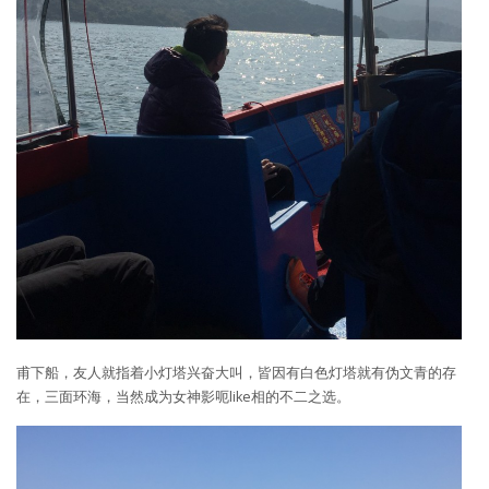
甫下船，友人就指着小灯塔兴奋大叫，皆因有白色灯塔就有伪文青的存
在，三面环海，当然成为女神影呃like相的不二之选。