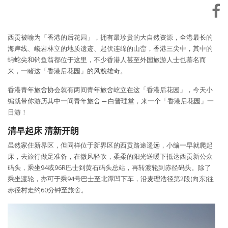
西贡被喻为「香港的后花园」，拥有最珍贵的大自然资源，全港最长的
海岸线、巉岩林立的地质遗迹、起伏连绵的山峦，香港三尖中，其中的
蚺蛇尖和钓鱼翁都位于这里，不少香港人甚至外国旅游人士也慕名而
来，一睹这「香港后花园」的风貌雄奇。
香港青年旅舍协会就有两间青年旅舍屹立在这「香港后花园」，今天小
编就带你游历其中一间青年旅舍 ─ 白普理堂，来一个「香港后花园」一
日游！
清早起床
清新开朗
虽然家住新界区，但同样位于新界区的西贡路途遥远，小编一早就爬起
床，去旅行做足准备，在微风轻吹，柔柔的阳光送暖下抵达西贡新公众
码头，乘坐94或96R巴士到黄石码头总站，再转渡轮到赤径码头。除了
乘坐渡轮，亦可于乘94号巴士至北潭凹下车，沿麦理浩径第2段(向东)往
赤径村走约60分钟至旅舍。