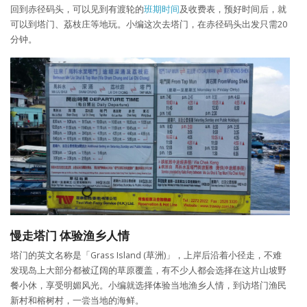
回到赤径码头，可以见到有渡轮的
班期时间
及收费表，预好时间后，就
可以到塔门、荔枝庄等地玩。小编这次去塔门，在赤径码头出发只需20
分钟。
慢走塔门
体验渔乡人情
塔门的英文名称是「Grass Island (草洲)」，上岸后沿着小径走，不难
发现岛上大部分都被辽阔的草原覆盖，有不少人都会选择在这片山坡野
餐小休，享受明媚风光。小编就选择体验当地渔乡人情，到访塔门渔民
新村和榕树村，一尝当地的海鲜。