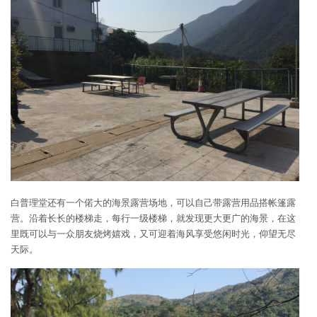
白普理堂还有一个偌大的海景露营场地，可以自己带露营用品搭帐篷露
营。沿着长长的楼梯走，每行一级楼梯，就发现更大更广的海景，在这
里既可以与一众朋友烧烤嬉戏，又可迎着海风享受悠闲时光，仰望无尽
天际。