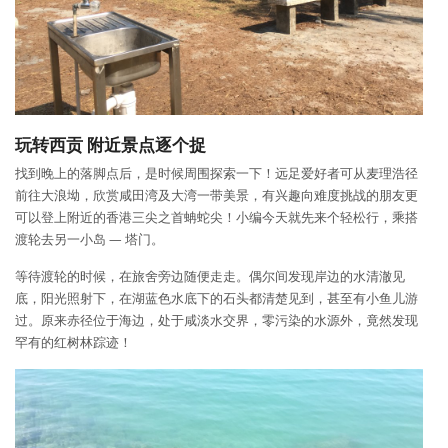
玩转西贡
附近景点逐个捉
找到晚上的落脚点后，是时候周围探索一下！远足爱好者可从麦理浩径
前往大浪坳，欣赏咸田湾及大湾一带美景，有兴趣向难度挑战的朋友更
可以登上附近的香港三尖之首蚺蛇尖！小编今天就先来个轻松行，乘搭
渡轮去另一小岛 — 塔门。
等待渡轮的时候，在旅舍旁边随便走走。偶尔间发现岸边的水清澈见
底，阳光照射下，在湖蓝色水底下的石头都清楚见到，甚至有小鱼儿游
过。原来赤径位于海边，处于咸淡水交界，零污染的水源外，竟然发现
罕有的红树林踪迹！