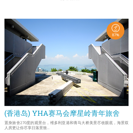
87%
(香港岛) YHA赛马会摩星岭青年旅舍
置身旅舍270度的观景台，维多利亚港和青马大桥美景尽收眼底，海景双
人房更让你尽享日落景致...