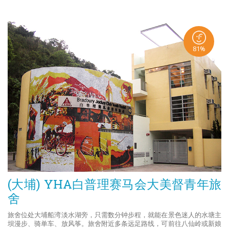
81%
(大埔) YHA白普理赛马会大美督青年旅
舍
旅舍位处大埔船湾淡水湖旁，只需数分钟步程，就能在景色迷人的水塘主
坝漫步、骑单车、放风筝。旅舍附近多条远足路线，可前往八仙岭或新娘