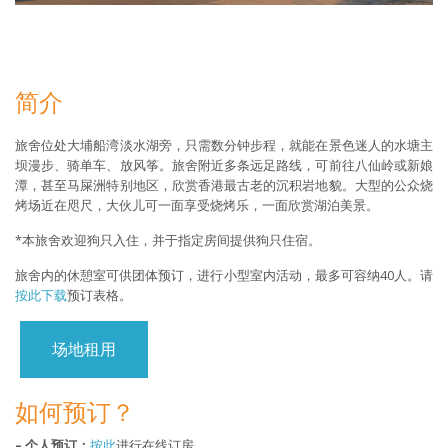
简介
旅舍位处大埔船湾淡水湖旁，只需数分钟步程，就能在景色迷人的水塘主
坝漫步、骑单车、放风筝。旅舍附近多条远足路线，可前往八仙岭或新娘
潭，甚至马屎洲特别地区，欣赏香港最古老的沉积岩地貌。大型的公众烧
烤场近在咫尺，大伙儿可一面享受烧烤乐，一面欣赏湖泊美景。
*本旅舍欢迎狗只入住，并于指定房间提供狗只住宿。
旅舍内的休憩室可供团体预订，进行小型室内活动，最多可容纳40人。请
按此下载
预订表格。
场地租用
如何预订？
– 个人预订：
按此
进行在线订房