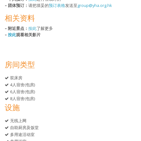
– 团体预订：
请把填妥的
预订表格
发送至
group@yha.org.hk
相关资料
– 附近景点：
按此
了解更多
–
按此
观看相关影
片
房间类型
双床房
4人宿舍(包房)
6人宿舍(包房)
8人宿舍(包房)
设施
无线上网
自助厨房及饭堂
多用途活动室