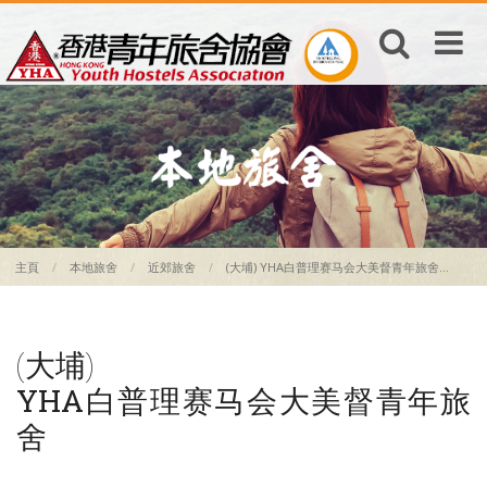
主頁
本地旅舍
近郊旅舍
(大埔) YHA白普理赛马会大美督青年旅舍...
(大埔)
YHA白普理赛马会大美督青年旅
舍