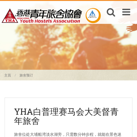
主頁
旅舍预订
YHA白普理赛马会大美督青
年旅舍
旅舍位处大埔船湾淡水湖旁，只需数分钟步程，就能在景色迷