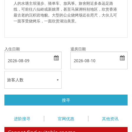
人的水塘主坝漫步、骑单车、放风筝。旅舍附近多条远足路
线，可前往八仙岭或新娘潭，甚至马屎洲特别地区，欣赏香港
最古老的沉积岩地貌。大型的公众烧烤场近在咫尺，大伙儿可
一面享受烧烤乐，一面欣赏湖泊美景。
入住日期
退房日期
搜寻
进阶搜寻
官网优惠
其他资讯