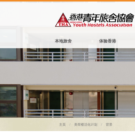
本地旅舍
体验香港
主頁
美荷楼活化计划
背景