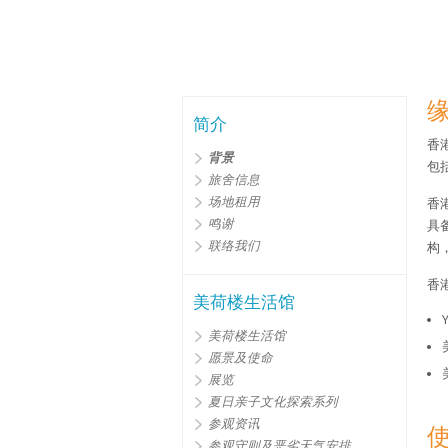
简介
香
背景
包
旅舍信息
场地租用
香
鸣谢
具
联络我们
构
香
美荷楼生活馆
美荷楼生活馆
愿景及使命
展览
夏日亲子文化探索系列
参观资讯
参观守则及恶劣天气安排