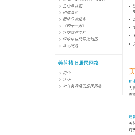
公众导赏团
团体参观
团体导赏服务
《四十一报》
社交媒体专栏
深水埗自助导览地图
常见问题
美荷楼旧居民网络
简介
活动
历
加入美荷楼旧居民网络
为
志
建
美
府