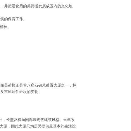
值，并把活化后的美荷楼发展成区内的文化地
建筑的保育工作。
助精神。
，而美荷楼正是首八座石硖尾徙置大厦之一，标
策及巿民居住环境的变化。
计，长型及横向回廊属现代建筑风格。当年政
大厦，因此大厦只为居民提供最基本的生活设