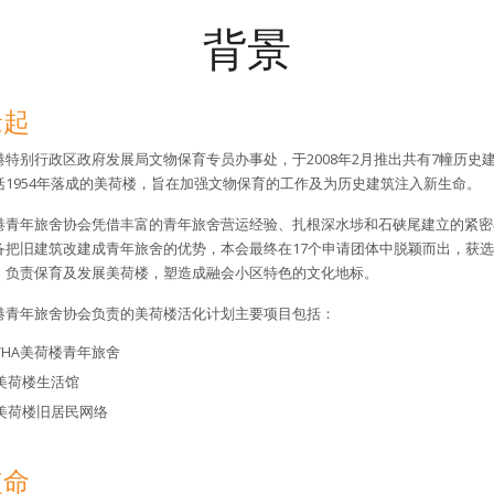
背景
缘起
港特别行政区政府发展局文物保育专员办事处，于2008年2月推出共有7幢历
括1954年落成的美荷楼，旨在加强文物保育的工作及为历史建筑注入新生命。
港青年旅舍协会凭借丰富的青年旅舍营运经验、扎根深水埗和石硖尾建立的紧密
备把旧建筑改建成青年旅舍的优势，本会最终在17个申请团体中脱颖而出，获
，负责保育及发展美荷楼，塑造成融会小区特色的文化地标。
港青年旅舍协会负责的美荷楼活化计划主要项目包括：
YHA美荷楼青年旅舍
美荷楼生活馆
美荷楼旧居民网络
使命