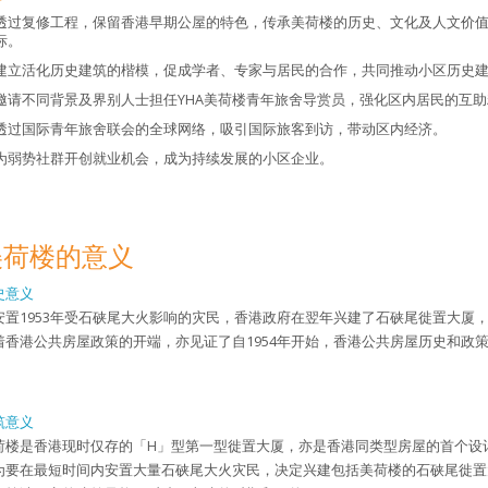
透过复修工程，保留香港早期公屋的特色，传承美荷楼的历史、文化及人文价
标。
建立活化历史建筑的楷模，促成学者、专家与居民的合作，共同推动小区历史
邀请不同背景及界别人士担任YHA美荷楼青年旅舍导赏员，强化区内居民的互
透过国际青年旅舍联会的全球网络，吸引国际旅客到访，带动区内经济。
为弱势社群开创就业机会，成为持续发展的小区企业。
美荷楼的意义
史意义
安置1953年受石硖尾大火影响的灾民，香港政府在翌年兴建了石硖尾徙置大厦
着香港公共房屋政策的开端，亦见证了自1954年开始，香港公共房屋历史和政
筑意义
荷楼是香港现时仅存的「H」型第一型徙置大厦，亦是香港同类型房屋的首个设
为要在最短时间内安置大量石硖尾大火灾民，决定兴建包括美荷楼的石硖尾徙置