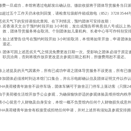
缴费一旦成功，本馆将透过电邮发出确认信。缴款收据将于团体导赏服务当日
如超过五个工作天仍未收到回复，请检查垃圾邮件箱或致电（852）3728 354
恶劣天气下的安排请按此查阅。在下列情况，预约团体可安排改期：
若香港天文台于预约时段开始 3小时前，发出或预告即将悬挂八号或以上
效，团体导赏服务将会取消。个别团体如儿童机构、长者中心等可作特别安排，请致
如上述警告信号在预约时段开始 3小时前取消，本馆将如常开放，申请团体
退还。
团体可因上述恶劣天气之情况免费更改日期一次。受影响之团体必须于原定参
职员洽商，否则将视作放弃更改是次参观日期之权利，所缴费用恕不退还。
除上述提及的天气因素外，所有已成功申请之团体导赏服务不设更改，所有已
参加团体必须准时到达本馆门口集合，并出示电邮确认信及团体证明文件以作
YHA美荷楼青年旅舍不设停车场，团体车辆可于旅舍正门停车上落访客（只限2
由于美荷楼生活馆开放予公众参观，为确保愉快舒适的参观体验及维持馆内秩
请小心留意个人财物及自身安全，本馆一概不负责馆内任何个人财物损失或意
YHA美荷楼青年旅舍有权接受或拒绝任何申请，并对上述所有须知及参观安排