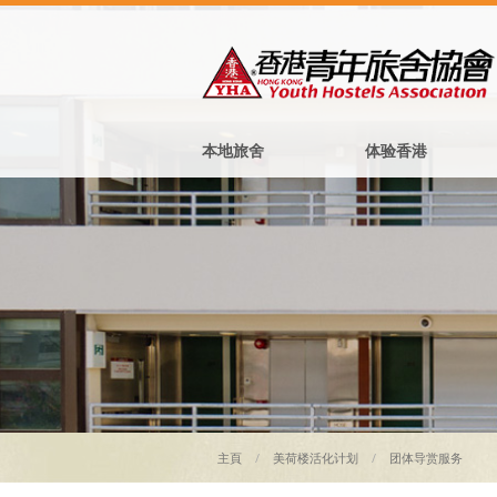
本地旅舍
体验香港
主頁
美荷楼活化计划
团体导赏服务