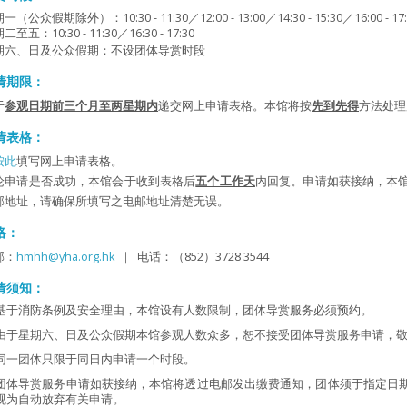
一（公众假期除外）：10:30 - 11:30／12:00 - 13:00／14:30 - 15:30／16:00 - 17:
二至五：10:30 - 11:30／16:30 - 17:30
期六、日及公众假期：不设团体导赏时段
请期限：
于
参观日期前三个月至两星期内
递交网上申请表格。本馆将按
先到先得
方法处理
请表格：
按此
填写网上申请表格。
论申请是否成功，本馆会于收到表格后
五个工作天
内回复。申请如获接纳，本
邮地址，请确保所填写之电邮地址清楚无误。
络：
邮：
hmhh@yha.org.hk
｜ 电话：（852）3728 3544
请须知：
基于消防条例及安全理由，本馆设有人数限制，团体导赏服务必须预约。
由于星期六、日及公众假期本馆参观人数众多，恕不接受团体导赏服务申请，
同一团体只限于同日内申请一个时段。
团体导赏服务申请如获接纳，本馆将透过电邮发出缴费通知，团体须于指定日
视为自动放弃有关申请。