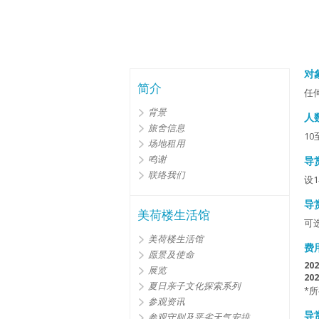
对
简介
任
背景
人
旅舍信息
10
场地租用
鸣谢
导
联络我们
设
导
美荷楼生活馆
可
美荷楼生活馆
费
愿景及使命
20
展览
2
夏日亲子文化探索系列
*
参观资讯
导
参观守则及恶劣天气安排