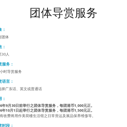
团体导赏服务
象：
何团体
数：
至30人
赏服务：
1小时导赏服务
赏语言：
选择广东话、英文或普通话
用：
26年9月30日前举行之团体导赏服务，每团港币1,000元正。

026年10月1日起举行之团体导赏服务，每团港币1,500元正。
所有收费将用作美荷楼生活馆之日常营运及展品保养维俢等。
赏时段：