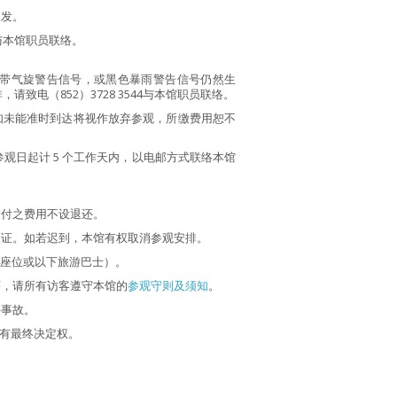
派发。
4与本馆职员联络。
热带气旋警告信号，或黑色暴雨警告信号仍然生
电（852）3728 3544与本馆职员联络。
如未能准时到达将视作放弃参观，所缴费用恕不
观日起计 5 个工作天内，以电邮方式联络本馆
缴付之费用不设退还。
认证。如若迟到，本馆有权取消参观安排。
4座位或以下旅游巴士）。
序，请所有访客遵守本馆的
参观守则及须知
。
外事故。
拥有最终决定权。