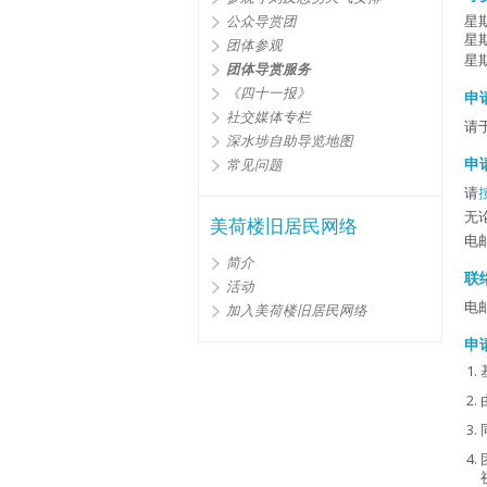
公众导赏团
星期
星期
团体参观
星
团体导赏服务
《四十一报》
申
社交媒体专栏
请
深水埗自助导览地图
申
常见问题
请
无
美荷楼旧居民网络
电
简介
联
活动
电
加入美荷楼旧居民网络
申