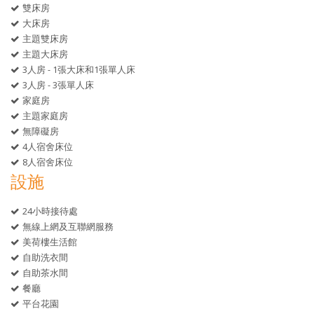
雙床房
大床房
主題雙床房
主題大床房
3人房 - 1張大床和1張單人床
3人房 - 3張單人床
家庭房
主題家庭房
無障礙房
4人宿舍床位
8人宿舍床位
設施
24小時接待處
無線上網及互聯網服務
美荷樓生活館
自助洗衣間
自助茶水間
餐廳
平台花園