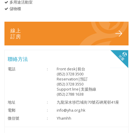
多用途活動室
儲物櫃
線上
訂房
聯絡方法
電話
:
Front desk|前台
(852) 3728 3500
Reservation|預訂
(852) 3728 3550
Support line|支援熱線
(852) 2788 1638
地址
:
九龍深水埗巴域街70號石硤尾邨41座
電郵
:
info@yha.org.hk
微信號
:
Yhamhh