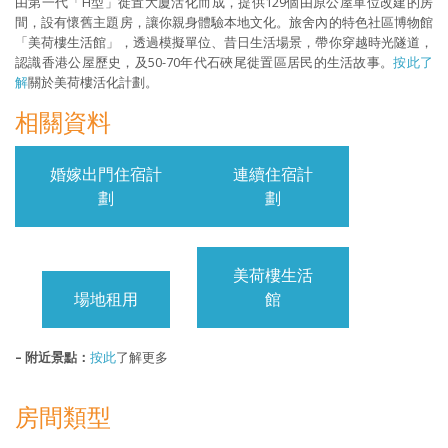
由第一代「H型」徙置大廈活化而成，提供129個由原公屋單位改建的房
間，設有懷舊主題房，讓你親身體驗本地文化。旅舍內的特色社區博物館
「美荷樓生活館」，透過模擬單位、昔日生活場景，帶你穿越時光隧道，
認識香港公屋歷史，及50-70年代石硤尾徙置區居民的生活故事。
按此了
解
關於美荷樓活化計劃。
相關資料
婚嫁出門住宿計
連續住宿計
劃
劃
美荷樓生活
場地租用
館
– 附近景點：
按此
了解更多
房間類型