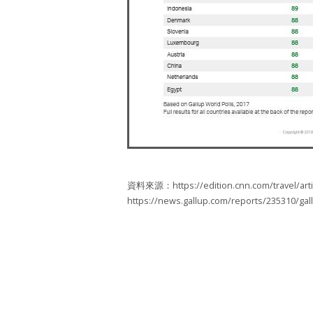
資料來源：https://edition.cnn.com/travel/artic
https://news.gallup.com/reports/235310/gal