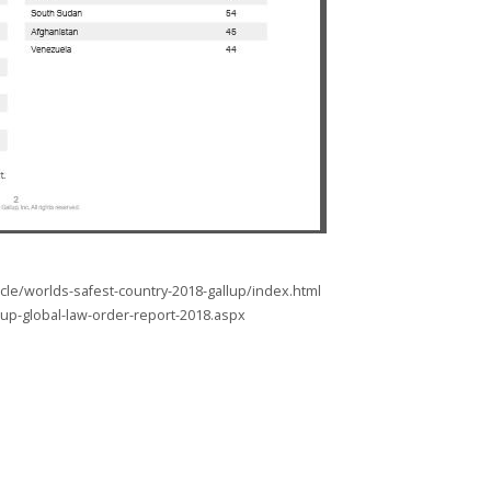
le/worlds-safest-country-2018-gallup/index.html
lup-global-law-order-report-2018.aspx