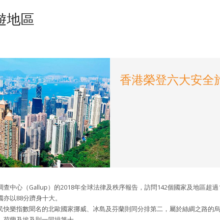
遊地區
香港榮登六大安全
中心（Gallup）的2018年全球法律及秩序報告，訪問142個國家及地區超過1
亦以88分躋身十大。
民快樂指數聞名的北歐國家挪威、冰島及芬蘭則同分排第二，屬於絲綢之路的
、荷蘭及埃及則一同排第十。