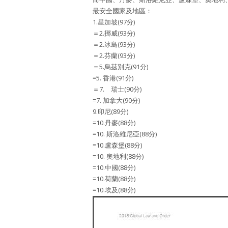
最安全國家及地區：
1.星加坡(97分)
＝2.挪威(93分)
＝2.冰島(93分)
＝2.芬蘭(93分)
＝5.烏茲別克(91分)
=5. 香港(91分)
＝7. 瑞士(90分)
=7. 加拿大(90分)
9.印尼(89分)
=10.丹麥(88分)
=10. 斯洛維尼亞(88分)
=10.盧森堡(88分)
=10. 奧地利(88分)
=10.中國(88分)
=10.荷蘭(88分)
=10.埃及(88分)