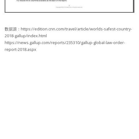
数据源：https://edition.cnn.com/travel/article/worlds-safest-country-
2018-gallup/index.html
https://news.gallup.com/reports/235310/gallup-global-law-order-
report-2018.aspx