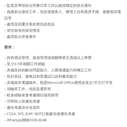
– 監督及帶領前台同事日常工作以維持穩定的前台運作
– 負責前台接待工作，包括迎接客人、辦理入住和退房手續、接聽查詢電
話等
– 處理及回覆住客的查詢及投訴
– 管控旅舍的保安情況
– 處理前台突發事件
要求：
– 持有酒店管理、旅遊管理或相關專業文憑或以上學歷
– 至少3-5年相關工作經驗
– 具備良好的解決問題能力、人際溝通能力和獨立工作
– 良好英語、廣東話和普通話口語和書寫能力
– 具備基本電腦操作、熟悉Microsoft Office應用及英文/中文打字等
– 須輪班工作，包括及通宵班
– 較多經驗者會考慮擔任值班經理
– 可即時上班優先考慮
– 優先考慮深水埗居民
– CSSA, SFS, IEAP, NDP計劃參加者優先考慮
– Whatspp聯絡5500-8248