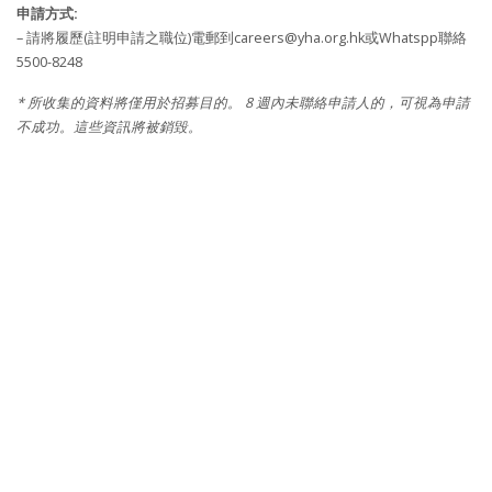
申請方式:
– 請將履歷(註明申請之職位)電郵到
careers@yha.org.hk
或Whatspp聯絡
5500-8248
* 所收集的資料將僅用於招募目的。 8 週內未聯絡申請人的，可視為申請
不成功。這些資訊將被銷毀。