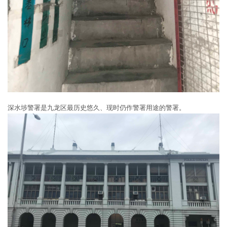
深水埗警署是九龙区最历史悠久、现时仍作警署用途的警署。