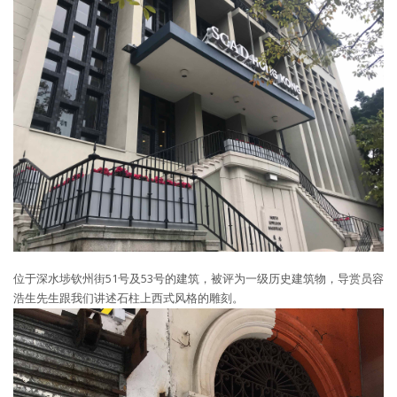
位于深水埗钦州街51号及53号的建筑，被评为一级历史建筑物，导赏员容
浩生先生跟我们讲述石柱上西式风格的雕刻。