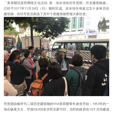
「美荷楼旧居民网络文化活动- 真．深水埗街坊导赏团－历史建筑物篇」
已经于2017年11月26日（日）顺利完成。深水埗区有超过五十多座历史
建筑物，街坊导赏员精选了其中十座建筑物带领大家欣赏。
导赏团由被评为二级历史建筑物的YHA美荷楼青年旅舍开始；1953年的一
场石硖尾大火，导致58,000名灾民无家可归，当时的政府在10个月内建成