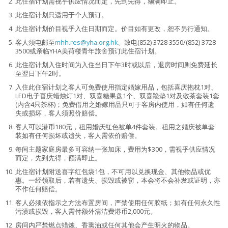
此住宿计划需视乎供应情况而定，先到先得，额满即止。
此住宿计划只适用于个人预订。
此住宿计划价目视乎入住日期而定。价目如有更改，恕不另行通知。
客人须电邮至
mhh.res@yha.org.hk
、致电(852) 3728 3550/(852) 3728
3500或亲临YHA美荷楼青年旅舍预订此住宿计划。
此住宿计划入住时间为入住当日下午3时或以后，退房时间则免费延长
至翌日下午2时。
入住此住宿计划之客人可免费使用指定婚嫁用品，包括喜庆抱枕1对、
LED电子喜庆蜡烛灯1对、双喜糖果盘1个、双喜跪垫1对及敬茶套装1套
(内含4只茶杯)；免费借用之婚嫁用品只可于客房内使用，如有任何遗
失或损坏，客人须照价赔偿。
客人可以港币180元，租用婚庆红色被单4件套装。租用之婚庆被单套
装如有任何损坏或遗失，客人需依价赔偿。
每间主题家庭房最多可容纳一张加床，费用为$300，需视乎供应情况
而定，先到先得，额满即止。
此住宿计划附送喜字红包袋1包，不可用以兑换现金、其他物品或优
惠。一经领取后，若有遗失、损毁或被窃，本会将不会补发或证明，亦
不作任何赔偿。
客人必须依指示之方法布置房间，严禁使用任何胶纸；如有任何永久性
污渍或损毁，客人需付额外清洁费港币2,000元。
房间内严禁燃点蜡烛、香熏油或任何其他会产生明火的物品。