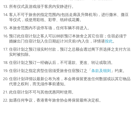
所有仪式及游戏须于客房内安静进行。
客人不可于旅舍的指定范围内(包括走廊及升降机等)，进行撒米、撒豆
等仪式，或使用彩纸、彩带、纸碎或花瓣。
本旅舍范围内不设停车场，任何车辆不得进入。
预订此住宿计划之客人可以88折预订本旅舍之其它住宿；住宿必须于
婚嫁出门住宿计划入住日期起计30天前/内入住，详情请
按此
。
住宿计划之预订须实时付款，预订之总额会透过阁下所选择之支付方法
实时被扣除。
住宿计划之预订一经确认后，不可退款、更改、转让或取消。
住宿计划之指定房型住宿须受旅舍住宿预订之「
条款及细则
」约束。
住宿计划详情以最新公布为准，本会将保留更改任何数据或以其它物品
代替之权利，而无须作事前通知。
此住宿计划不可与其他优惠同时使用。
如遇任何争议，香港青年旅舍协会将保留最终决定权。