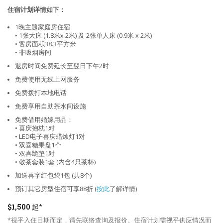
住宿计划详情如下：
1晚主题家庭房住宿
• 1张大床 (1.8米x 2米) 及 2张单人床 (0.9米 x 2米)
• 客房面积38.3平方米
• 非吸烟房间
退房时间免费延长至翌日下午2时
免费使用无线上网服务
免费拨打本地电话
免费享用自助茶水间设施
免费借用婚嫁用品：
• 喜庆抱枕1对
• LED电子喜庆蜡烛灯1对
• 双喜糖果盘1个
• 双喜跪垫1对
• 敬茶套装1套 (内含4只茶杯)
加送喜字红包袋1包 (共8个)
预订其它房型住宿可享88折 (
按此
了解详情)
$1,500
起*
*视乎入住日期而定，请先联络查询及报价。住宿计划需视乎供应情况而