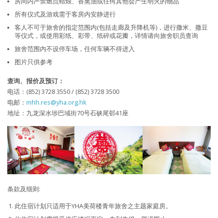
房间内严禁燃点蜡烛、香熏油或任何其他会产生明火的物品
所有仪式及游戏需于客房内安静进行
客人不可于旅舍的指定范围内(包括走廊及升降机等)，进行撒米、撒豆
等仪式，或使用彩纸、彩带、纸碎或花瓣，详情请向旅舍职员查询
旅舍范围内不设停车场，任何车辆不得进入
图片只供参考
查询、报价及预订：
电话：(852) 3728 3550 / (852) 3728 3500
电邮：
mhh.res@yha.org.hk
地址：九龙深水埗巴域街70号石硖尾邨41座
条款及细则:
此住宿计划只适用于YHA美荷楼青年旅舍之主题家庭房。