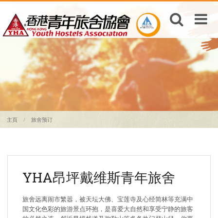
主頁
旅舍预订
YHA昂坪戴维斯青年旅舍
旅舍远离闹市繁嚣，被天坛大佛、宝莲寺及心经简林等充满中
国文化色彩的旅游景点环抱，是喜爱大自然和享受宁静的旅客