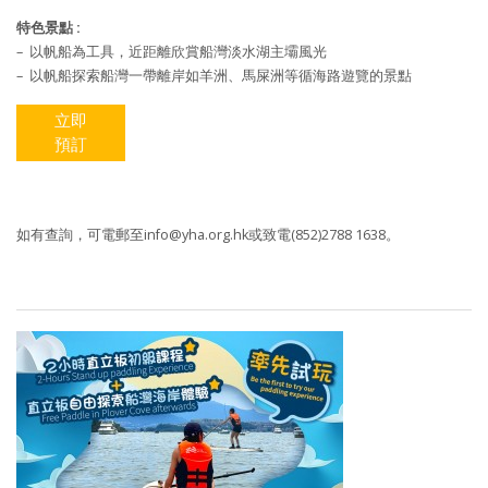
特色景點 :
– 以帆船為工具，近距離欣賞船灣淡水湖主壩風光
– 以帆船探索船灣一帶離岸如羊洲、馬屎洲等循海路遊覽的景點
立即
預訂
如有查詢，可電郵至
info@yha.org.hk
或致電(852)2788 1638。