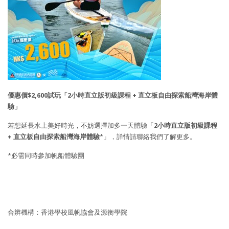
優惠價
$
2,600
試玩
「
2
小時
直立版初級課程
+
直立板自由探索船灣海岸體
驗
」
若想延長水上美好時光，不妨選擇加多一天體驗「
2
小時
直立版初級課程
+
直立板自由探索船灣海岸體驗
*」，詳情請聯絡我們了解更多。
*必需同時參加帆船體驗團
合辨機構：香港學校風帆協會及源衡學院