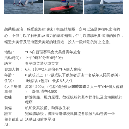
想乘風破浪，感受航海的滋味 ! 帆船體驗團一定可以滿足你揚帆出海的
心，不但可以了解帆船及風力的基本知識，仲可以體驗帆船出海的操作，
暢遊大美督及碧海藍天美景的吐露港，投入一段精彩的海上之旅。
地點：
YHA白普理賽馬會大美督青年旅舍
活動時間 :
上午9時30分至4時30分
語言 :
粵語或普通話或英文
參加人數：
6人（其中2人須擁有YHA個人會籍）
年齡：
6 歲或以上（17歲或以下參加者須由一名成年人陪同參與）
住宿：
1晚宿舍 (包房) – 最多6人入住
6人早鳥優
港幣4,500元（包括保險費及
限時加送
２人一年YHA個人會籍
惠價 :
） ; 原價: 港幣4,800
教練 :
解說帆船、風力原理、教授帆船的基本操作以及出海回航的
程序
裝備 :
帆船及其設備、助浮救生衣
證書 :
完成體驗後，將獲香港學校風帆協會頒發活動證書一張
報名截止日
活動日期前兩星期
期：