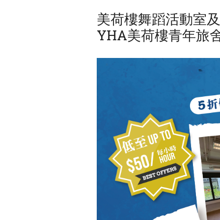
美荷樓舞蹈活動室及
YHA美荷樓青年旅