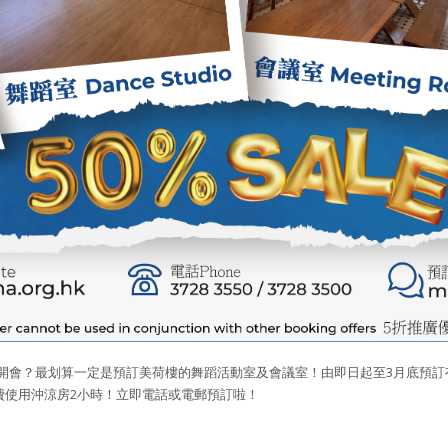
會？最划算一定是預訂美荷樓的舞蹈活動室及會議室！由即日起至3月底預訂有
費使用沖涼房2小時！立即電話或電郵預訂啦！