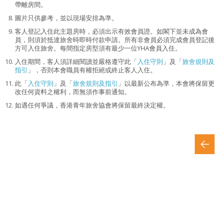
帶離房間。
圖片只供參考，並以現場安排為準。
客人登記入住此主題房時，必須出示有效會員證。如閣下並未成為會
員，則須於抵達旅舍時即時付款申請。所有非會員必須完成會員登記後
方可入住旅舍。每間指定房型須有最少一位YHA會員入住。
入住期間，客人須詳細閱讀並嚴格遵守此「
入住守則
」及「
旅舍規則及
指引
」，否則本會職員有權拒絕或終止客人入住。
此「
入住守則
」及「
旅舍規則及指引
」以最新公布為準，本會將保留更
改任何資料之權利，而無須作事前通知。
如遇任何爭議，香港青年旅舍協會將保留最終決定權。