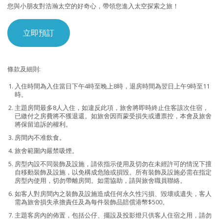
您與小朋友對浩瀚太空的好奇心，帶領您進入太空探索之旅！
立即預訂
條款及細則:
入住時間為入住當日下午4時至晚上8時，退房時間為翌日上午9時至11
時。
主題房間最多8人入住，如違反此項，旅舍將即時終止住客該次住宿，
已繳付之房費將不獲退還。如旅舍因而蒙受損失或遭票控，本會及旅舍
將保留追訴的權利。
房間內不准飲食。
旅舍範圍內嚴禁吸煙。
房型內設不同裝飾及設施，請依指示使用及切勿在未經許可的情況下擅
自移動裝飾及設施，以免構成危險或損毀。所有裝飾及設施必需在指定
房型內使用，切勿帶離房間。如需協助，請與旅舍職員聯絡。
如客人對房間內之裝飾及設施造成任何永久性污損、毀壞或遺失，客人
需為旅舍損失承擔責任及為每件裝飾品賠償港幣$500。
主題客房內的佈置，包括公仔、擺設及投影燈只供客人住宿之用，請勿