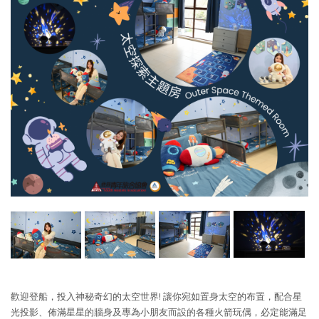
歡迎登船，投入神秘奇幻的太空世界! 讓你宛如置身太空的布置，配合星
光投影、佈滿星星的牆身及專為小朋友而設的各種火箭玩偶，必定能滿足