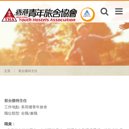
主頁
前台接待主任
前台接待主任
工作地點: 美荷樓青年旅舍
職位類型: 全職/兼職
職責：