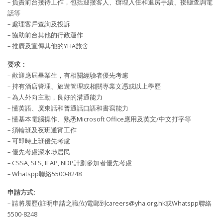
– 負責前台接待工作，包括迎接客人、辦理入住和退房手續、接聽查詢電
話等
– 處理客戶查詢及投訴
– 協助前台其他的行政運作
– 推廣及宣傳其他的YHA旅舍
要求：
– 歡迎應屆畢業生，有相關經驗者優先考慮
– 持有酒店管理、旅遊管理或相關專業文憑或以上學歷
– 為人外向主動，良好的溝通能力
– 懂英語、廣東話和普通話口語和書寫能力
– 懂基本電腦操作、熟悉Microsoft Office應用及英文/中文打字等
– 須輪班及夜班通宵工作
– 可即時上班優先考慮
– 優先考慮深水埗居民
– CSSA, SFS, IEAP, NDP計劃參加者優先考慮
– Whatspp聯絡5500-8248
申請方式:
– 請將履歷(註明申請之職位)電郵到
careers@yha.org.hk
或Whatspp聯絡
5500-8248