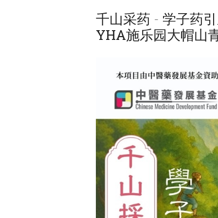
千山采药 - 学子药
YHA施乐园大帽山