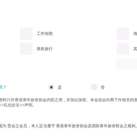
工作假期
商务旅行
讯？
是
否
资料只作香港青年旅舍协会内部之用，并加以保密。本会或会向阁下作相关的
<
私稳政策
>>声明。
若成为 贵会之会员，本人定当遵守 香港青年旅舍协会及国际青年旅舍联会之规则