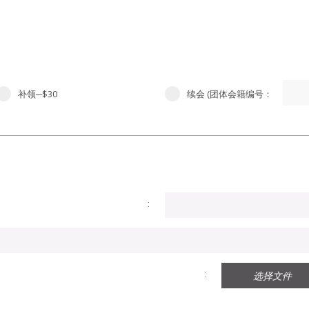
补领─$30
续会 (团体会籍编号：
选择文件